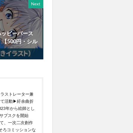
Next
ハッピーバース
【500円・シル
イラストレーター兼
して活動▶紆余曲折
23年から絵師とし
各サブスクを開始
して、一次二次創作
そろコミッションな