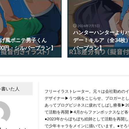
2026年7月5日
ハンターハンターより
げ風ポニテ男子くん
デー！キルア（全34枚）
500円・シルバープラン】
バープラン】
を書いた人
フリーイラストレーター。元々は会社勤めの
デザイナー▶うつ病をこじらせ、ブロガーと
あってブログビジネスに疲れてしばし療養▶20
て活動を再開 ▶4月からファンボックスなど
●2023年からぼちぼち絵師として活動を再開
で少年キャラをメインに描いています。●そろ