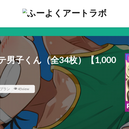
色々
男子くん（全34枚）【1,000
プラン
45view